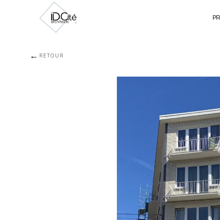
P
←
RETOUR